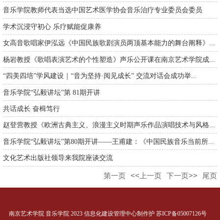
音乐学院教师代表当选中国艺术医学协会音乐治疗专业委员会委员
学术沉浸守初心 乐疗赋能促康养
女高音歌唱家伊泓远《中国民族歌剧演员两顶基本能力的舞台阐释》...
杨岩教授《歌唱表演艺术的个性塑造》声乐公开课在南京艺术学院成...
“四美四培”学风建设｜“音为坚持·阅见成长” 交流对话会成功举...
音乐学院“弘毅讲坛”第 81期开讲
共话成长 奋楫笃行
赵登营教授《欧洲古典主义、浪漫主义时期声乐作品演唱技术与风格...
音乐学院“弘毅讲坛”第80期开讲——王甫建：《中国民族音乐当前所...
文化艺术出版社领导来我院座谈交流
第一页
<<上一页
下一页>>
尾页
南京艺术学院 音乐学院 2023 信息化建设管理中心制作护 苏ICP备05007126号