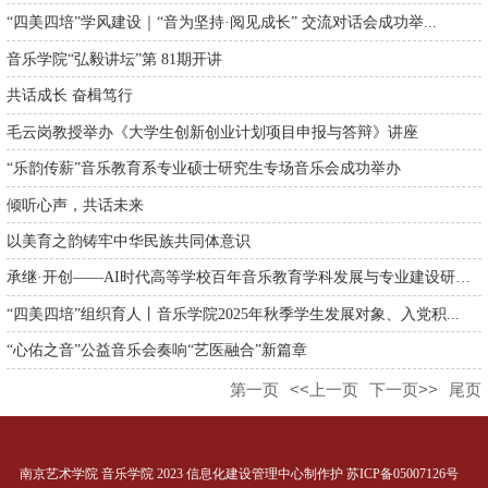
“四美四培”学风建设｜“音为坚持·阅见成长” 交流对话会成功举...
音乐学院“弘毅讲坛”第 81期开讲
共话成长 奋楫笃行
毛云岗教授举办《大学生创新创业计划项目申报与答辩》讲座
“乐韵传薪”音乐教育系专业硕士研究生专场音乐会成功举办
倾听心声，共话未来
以美育之韵铸牢中华民族共同体意识
承继·开创——AI时代高等学校百年音乐教育学科发展与专业建设研讨...
“四美四培”组织育人丨音乐学院2025年秋季学生发展对象、入党积...
“心佑之音”公益音乐会奏响“艺医融合”新篇章
第一页
<<上一页
下一页>>
尾页
南京艺术学院 音乐学院 2023 信息化建设管理中心制作护 苏ICP备05007126号