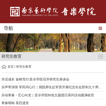
导航
研究生教育
首页
研究生教育
共话成长 奋楫笃行|音乐学院召开研究生座谈会
乐声寄深情 军民同心行｜我院师生赴军营开展纪念长征胜利九十周...
乐动青春・艺心向党｜音乐学院特色主题团日系列活动圆满收官
青春唱响 英烈遗音