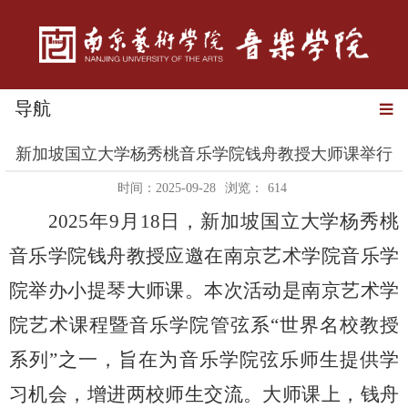
导航
新加坡国立大学杨秀桃音乐学院钱舟教授大师课举行
时间：2025-09-28
浏览：
614
2025年9月18
日
，
新加坡国立大学杨秀桃
音乐学院钱舟教授
应邀在
南京艺术学院
音乐学
院
举办小提琴大师课。本次活动是南京艺术学
院艺术课程
暨
音乐学院管弦系
“
世界名校教授
系列
”之一
，旨在为
音乐学院弦乐师生
提供
学
习机会，增进两校师生交流。
大师课上
，钱舟