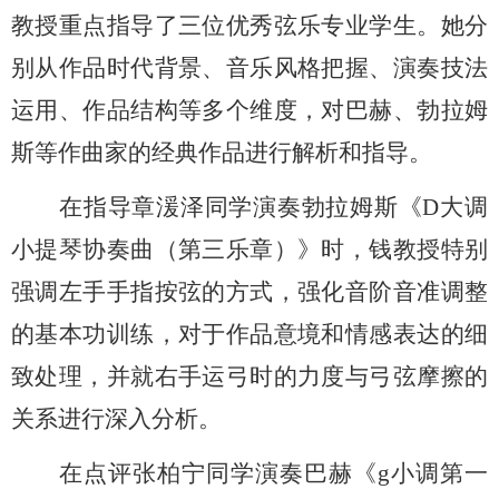
教授重点指导了三位优秀
弦乐专业
学生
。
她
分
别从作品时代背景、音乐风格把握、演奏技法
运用、作品结构等多个维度
，
对巴赫、勃拉姆
斯等作曲家的经典作品进行解析和指导。
在指导章湲泽同学演奏勃拉姆斯
《
D
大调
小提琴协奏曲
（
第三乐章
）》
时，钱教授特别
强调左手手指按弦的方式，强化音阶音准调整
的基本功训练，对于作品意境和情感表达的细
致处理
，
并就
右手运弓
时的
力
度
与弓弦摩擦的
关系进行深入分析
。
在点评张柏宁同学
演奏
巴赫
《
g
小调第一