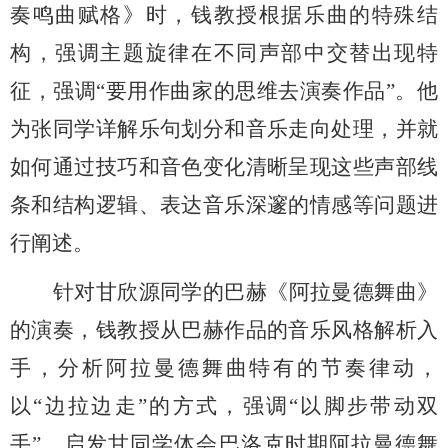
奏鸣曲赋格
》
时，
钱教授
根据乐曲的特殊结
构，强调主题旋律在不同声部中交替出现
特
征
，
强调
“
要用作曲家的思维去演奏作品
”。
他
为张同学详解
乐句划分和音乐走向处理
，
并就
如何
通过技巧和音色变化清晰呈现这些声部线
条和结构逻辑
、
表达音乐
深邃的情感等问题进
行阐述
。
针对甘欣源同学的巴赫
《
阿拉曼德舞曲
》
的演奏，钱教授
从
巴赫作品的音乐风格
解析入
手
，
分析
阿拉曼德舞曲特有的节奏律动，
以
“
边拉边走
”
的方式，强调
“
以脚步带动双
手
”
，启发甘同学体会巴洛克时期阿拉曼德舞