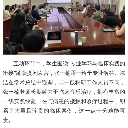
互动环节中，学生围绕
“专业学习与临床实践的
衔接”踊跃
提问
发言，
张一楠
逐一给予专业解答。陈
洁
在学术
总结
中
强调，
与一般科研工作人员不同，
张一楠老师长期致力于临床
音乐治疗
，拥有丰富的
一线实践经验
，在与病患的接触和诊疗过程中，
积
累
了
大量且珍贵
的
临床案例
，这一点十分难能可
贵
。