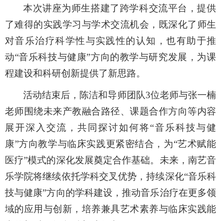
本次讲座为师生搭建了跨学科交流平台
，
提供
了难得的实践学习与学术交流机会
，
既深化了
师生
对音乐治疗科学性与实践性的认知，
也
有助于推
动
“音乐科技与健康”方向的教学与研究发展
，
为
课
程建设和科研创新提供了新思路
。
活动结束后，
陈洁和导师团队
3位
老师与张一楠
老师
围绕未来产教融合路径、课题合作方向等内容
展开深入交流，共同探讨如何将
“
音乐科技与健
康
”方向
教学与临床实践更紧密结合，为
“艺术赋能
医疗”模式的深化发展奠定合作基础。
未来，
南艺音
乐
学院将继续依托学科交叉优势，
持续深化
“音乐科
技与健康”方向的学科建设，
推动音乐治疗在更多领
域的应用与创新，培养兼具艺术素养与
临床
实践能