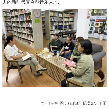
力
的新时代
复合型
音乐人才。
图：程璐璐、陈美宏、丁子
文：丁子莹