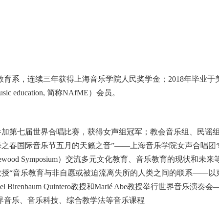
教育系，连续三年获得上海音乐学院人民奖学金；
2018年毕业
for Music education, 简称NAfME）会员。
国参加第七届世界合唱比赛，获得女声组冠军；教会音乐组、民谣
上海之春国际音乐节五月的天籁之音”——上海音乐学院女声合唱团
lewood Symposium）交流多元文化教育、音乐教育的现状和未
Vu教授“音乐教育与非自愿或被迫流离失所的人类之间的联系——
l Birenbaum Quintero教授和Marié Abe教授举行世界音
界音乐、音乐科技、综合教学法等音乐课程